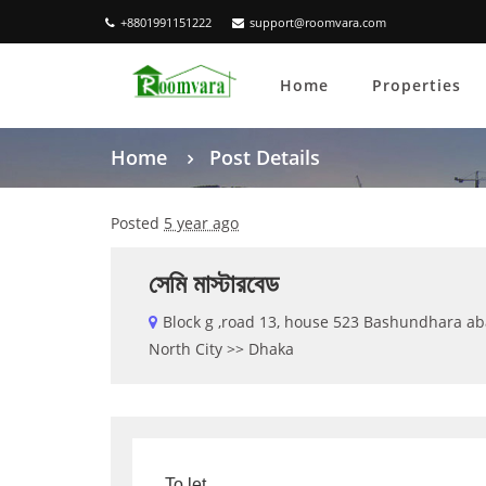
+8801991151222
support@roomvara.com
Home
Properties
Home
Post Details
Posted
5 year ago
সেমি মাস্টারবেড
Block g ,road 13, house 523 Bashundhara ab
North City >> Dhaka
To let 
