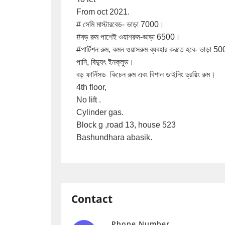
From oct 2021.

# সেমি মাস্টারবেড- ভাড়া 7000।

#বড় রুম পাশেই ওয়াশরুম-ভাড়া 6500।

#পার্টিশন রুম,‌ কমন ওয়াসরুম ব্যবহার করতে হবে- ভাড়া 5000.

পানি, বিদ্যুৎ ইনক্লুড।

বড় ফার্নিসড  কিচেন রুম এবং বিশাল ডাইনিং ড্রয়িং রুম।

4th floor,

No lift .

Cylinder gas.

Block g ,road 13, house 523

Bashundhara abasik.
Contact
Phone Number