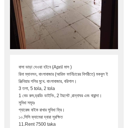
বাসা ভাড়া দেওয়া হইবে (April মাস )

রিনা ম্যানসন, বাংলাবাজার (আরিফ ফার্নিচারের বিপরীতে) মকবুল ই
ঞ্জিনিয়ার গলির মুখে. বাংলাবাজার, বরিশাল।

3 তলা, 5 tola, 2 tola

1 বেড রুম,ড্রয়িং ডাইনিং, 2 টয়লেট ,রান্নাঘর এবং বারান্দা।

সুবিধা সমূহঃ

গ্যারেজ বাইক রাখার সুবিধা ফ্রি।

১০.সিসি ক্যামেরা দ্বারা সুরক্ষিত

11.Rent 7500 taka 
