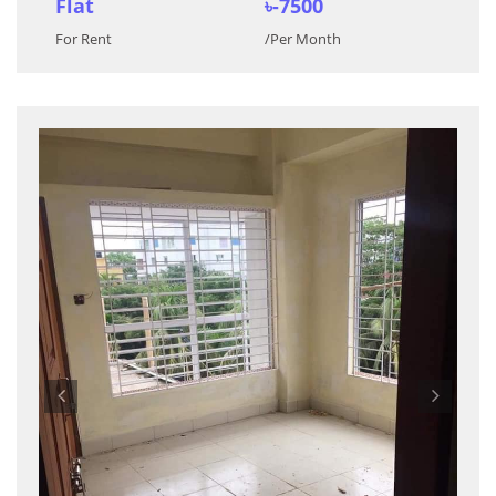
Flat
৳-7500
For Rent
/Per Month
Previous
Nex