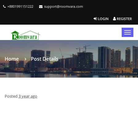
+8801991151222
support@roomvara.com
LOGIN
REGISTER
Togg
navig
Home
Post Details
Posted
3 year ago