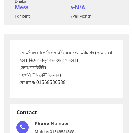
Dhaka
Mess
৳-N/A
For Rent
/Per Month
১লা এপ্রিল থেকে সিঙ্গেল ১সিট এবং ১রুম(এটাচ বাথ) ভাড়া দেয়া 
হবে। নিজেরা রান্না করে খেতে পারবেন।

(ছাত্র/চাকরিজীবী)

মহাখালি টিভি গেইট(ছ-ব্লক)

যোগাযোগঃ 01568536588
Contact
Phone Number
Mobile: 01568536588