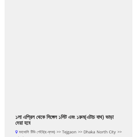
১লা এপ্রিল থেকে সিঙ্গেল ১সিট এবং ১রুম(এটাচ বাথ) ভাড়া
দেয়া হবে
মহাখালি টিভি গেইট(ছ-ব্লক) >> Tejgaon >> Dhaka North City >>