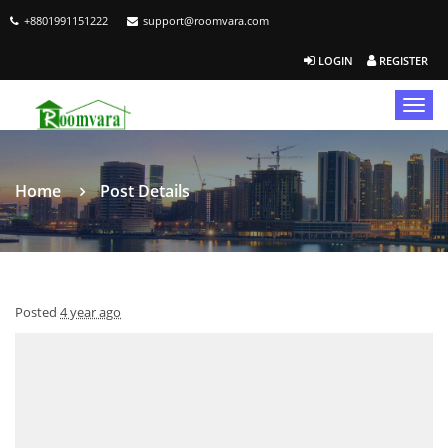
+8801991151222
support@roomvara.com
LOGIN
REGISTER
Togg
navig
Home
Post Details
Posted
4 year ago