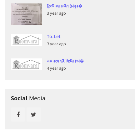
টুলেট ফর মেইল (চাকুর�
3 year ago
To-Let
3 year ago
এক রুমে দুই সিটের (ডা�
4 year ago
Social
Media