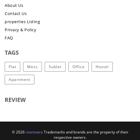
About Us
Contact Us
properties Listing
Privacy & Policy
FAQ
TAGS
Flat
Mess
Sublet
Office
Hostel
Apartment
REVIEW
© 2026
roomvara
Trademarks and brands are the property of their
respective owners.