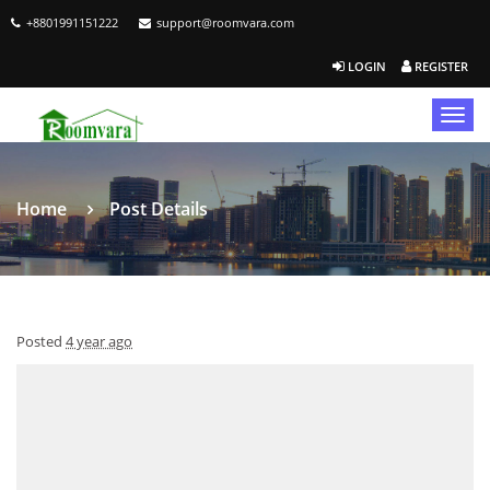
+8801991151222
support@roomvara.com
LOGIN
REGISTER
Togg
navig
Home
Post Details
Posted
4 year ago