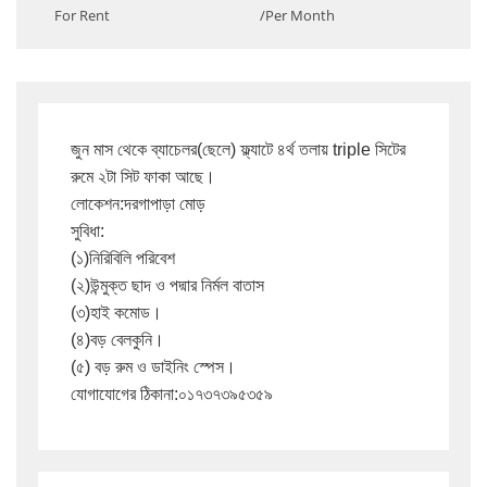
For Rent
/Per Month
জুন মাস থেকে ব্যাচেলর(ছেলে) ফ্ল্যাটে ৪র্থ তলায় triple সিটের 
রুমে ২টা সিট ফাকা আছে।

লোকেশন:দরগাপাড়া মোড়

সুবিধা:

(১)নিরিবিলি পরিবেশ

(২)উন্মুক্ত ছাদ ও পদ্মার নির্মল বাতাস

(৩)হাই কমোড।

(৪)বড় বেলকুনি।

(৫) বড় রুম ও ডাইনিং স্পেস।

যোগাযোগের ঠিকানা:০১৭৩৭৩৯৫৩৫৯