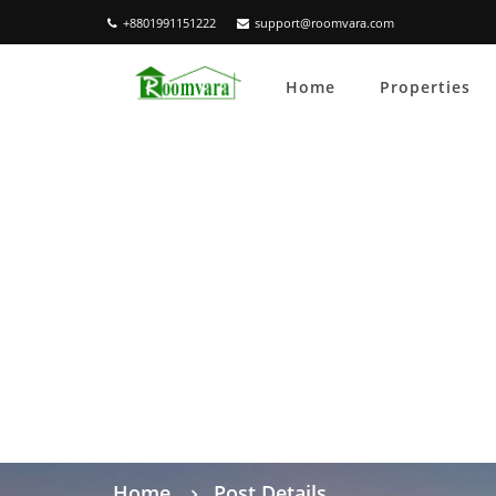
+8801991151222
support@roomvara.com
Home
Properties
Home
Post Details