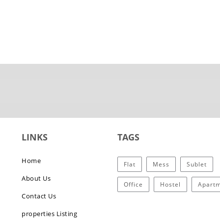
LINKS
TAGS
Home
Flat
Mess
Sublet
About Us
Office
Hostel
Apart
Contact Us
properties Listing