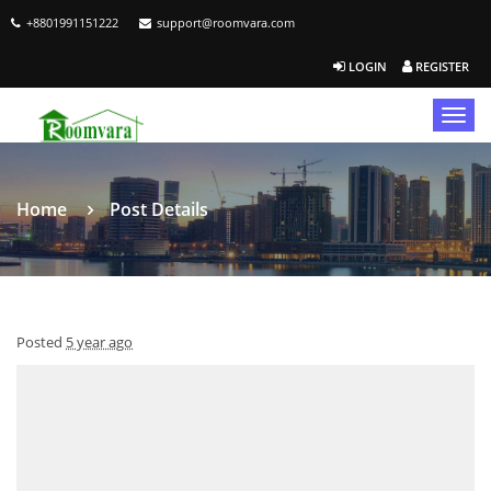
+8801991151222
support@roomvara.com
LOGIN
REGISTER
Togg
navig
Home
Post Details
Posted
5 year ago