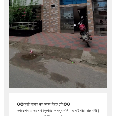
✪✪ফ্লাট বাসার রুম ভাড়া দিতে চাই✪✪ 

লোকেশন = আমেনা ক্লিনিং সংলগ্ন গলি,  তালাইমারি, রাজশাহী ( 