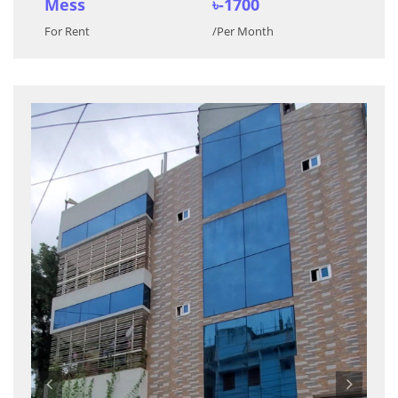
Mess
৳-1700
For Rent
/Per Month
Previous
Nex