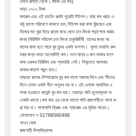
মেইন রাস্তা থেকে ১ মিনিট এর পথ) 

ভাড়া ১৭০০ টাকা 

বাথরুম এবং এই ডাংনিং রুমটা পুরোটা টাইলস। যারা কম খরচে এ
কটু ভালো পরিবেশে থাকতে চান, টাইলস করা বাসা খুঁজছেন এবং 
নিজের মত বুয়া দিয়ে রান্না করে খেতে চান কিংবা পড়াশোনা করার 
জন্য নিরিবিলি পরিবেশ চান কিংবা চাকুরিজীবী  তাদের জন্য আ
মাদের বাসা হতে পারে খুব সুন্দর একটা অপশন।  মূলত ডায়নিং রুম 
হবার জন্য ভাড়া অনেকটাই কম। তবে মাত্র ৩ জন থাকার ফলে 
বাসা একদম নিরিবিল এবং গ্যাদারিং নেই। নিসন্দেহে আপনার 
থাকার জায়গা পছন্দ হবে। 

তাছাড়া রুমের টেম্পারেচার খুব কম থাকে গরমের দিনে এবং শীতের 
দিনে তেমন একটা শীত অনুভব হয় না। এই এলাকা আবাসিক এ
লাকা হওয়াতে কারেন্ট খুব কম যায়। তাছাড়া পানি তুলনামূলক অ
নেকটা ভালো।বলা যায় এর থেকে ভালো পানি রাজশাহীতে আশা ক
রা যায় না। পাশাপাশি ফ্রিজ এবং গ্যারেজ এর সুবিধা পাবেন।

যোগাযোগ = 01786580496 

শাওন ঘোষ

রাজশাহী বিশ্ববিদ্যালয়