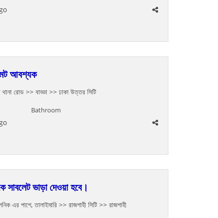
go
মেট আবশ্যক
া থানা রোড
>> বাড্ডা >> ঢাকা উত্তর সিটি
Bathroom
go
 সাবলেট ভাড়া দেওয়া হবে।
িনিক এর পাশে, তালাইমারি
>> রাজশাহী সিটি >> রাজশাহী